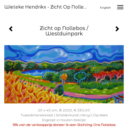
Wieteke Hendrikx - Zicht Op Nollebos / Westduinpark
Togg
English
navi
Zicht op Nollebos /
Westduinpark
20 x 40 cm, © 2020, € 330,00
Tweedimensionaal | Schilderkunst | Acryl | Op doek
Ingelijst in houten baklijst
15% van de verkoopprijs doneer ik aan Stichting Ons Nollebos