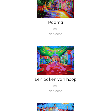
Padma
2021
Verkocht
Een baken van hoop
2021
Verkocht