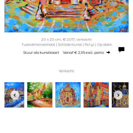
20 x 20 cm, © 2017, verkocht
Tweedimensionaal | Schilderkunst | Acryl | Op doek
Stuur als kunstkaart
Vanaf € 2,95 excl. porto
Verkocht