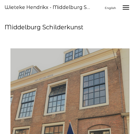
Wieteke Hendrikx - Middelburg Schilderkunst
Togg
English
navi
Middelburg Schilderkunst