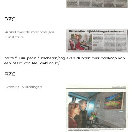
PZC
Artikel over de maandelijkse
Kunstroute
https://www.pzc.nl/walcheren/nog-even-dubben-over-aankoop-van-
een-beeld-van-klei~a4b5ac0d/
PZC
Expositie in Vlissingen