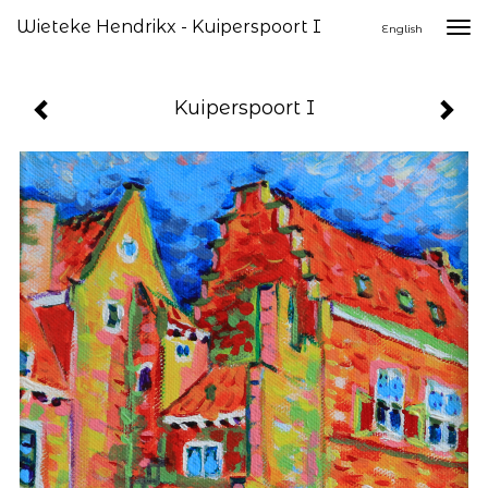
Wieteke Hendrikx - Kuiperspoort I
Togg
English
navi
Kuiperspoort I