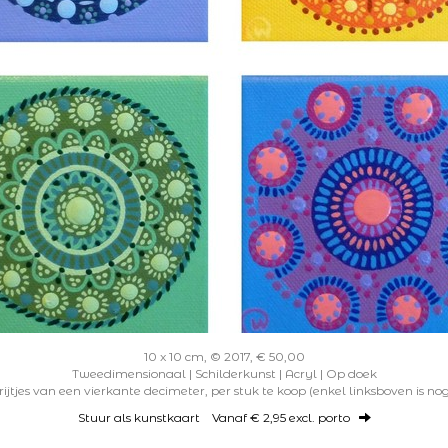
10 x 10 cm, © 2017, € 50,00
Tweedimensionaal | Schilderkunst | Acryl | Op doek
rijtjes van een vierkante decimeter, per stuk te koop (enkel linksboven is n
Stuur als kunstkaart
Vanaf € 2,95 excl. porto