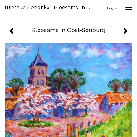
Wieteke Hendrikx - Bloesems In Oost-Souburg
Togg
English
navi
Bloesems in Oost-Souburg