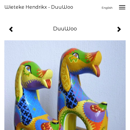
Wieteke Hendrikx - DuuWoo
Togg
English
navi
DuuWoo