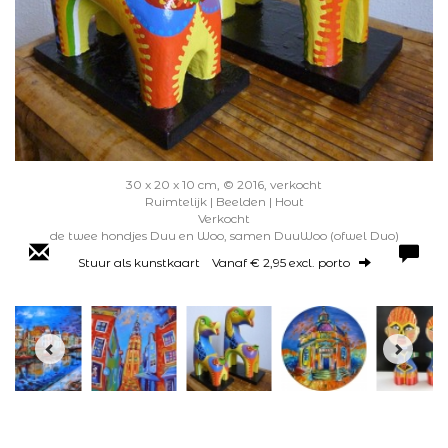
30 x 20 x 10 cm, © 2016, verkocht
Ruimtelijk | Beelden | Hout
Verkocht
de twee hondjes Duu en Woo, samen DuuWoo (ofwel Duo)
Stuur als kunstkaart
Vanaf € 2,95 excl. porto