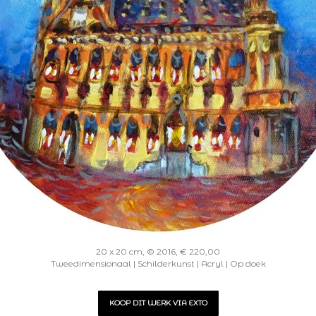
20 x 20 cm, © 2016, € 220,00
Tweedimensionaal | Schilderkunst | Acryl | Op doek
KOOP DIT WERK VIA EXTO