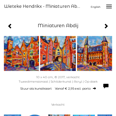
Wieteke Hendrikx - Miniaturen Abdij
Togg
English
navi
Miniaturen Abdij
10 x 40 cm, © 2017, verkocht
Tweedimensionaal | Schilderkunst | Acryl | Op doek
Stuur als kunstkaart
Vanaf € 2,95 excl. porto
Verkocht