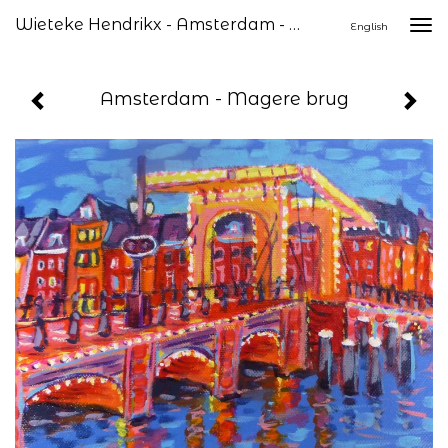
Wieteke Hendrikx - Amsterdam - Magere Brug
Togg
English
navi
Amsterdam - Magere brug