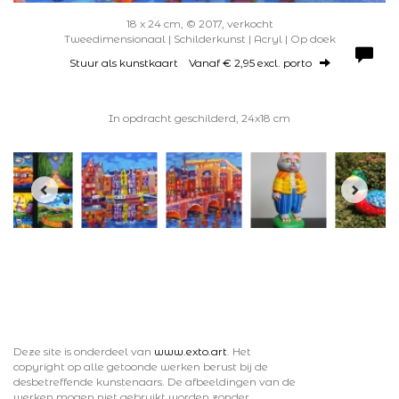
18 x 24 cm, © 2017, verkocht
Tweedimensionaal | Schilderkunst | Acryl | Op doek
Stuur als kunstkaart
Vanaf € 2,95 excl. porto
In opdracht geschilderd, 24x18 cm
Deze site is onderdeel van
www.exto.art
. Het
copyright op alle getoonde werken berust bij de
desbetreffende kunstenaars. De afbeeldingen van de
werken mogen niet gebruikt worden zonder