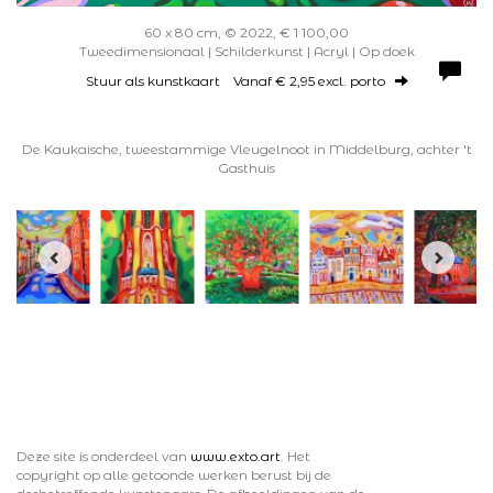
60 x 80 cm, © 2022, € 1 100,00
Tweedimensionaal | Schilderkunst | Acryl | Op doek
Stuur als kunstkaart
Vanaf € 2,95 excl. porto
De Kaukaische, tweestammige Vleugelnoot in Middelburg, achter 't
Gasthuis
Deze site is onderdeel van
www.exto.art
. Het
copyright op alle getoonde werken berust bij de