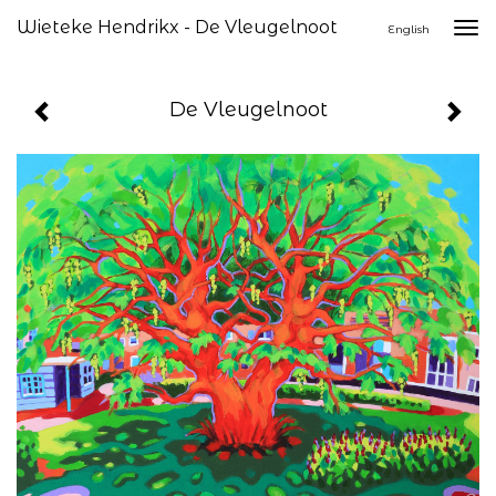
Wieteke Hendrikx - De Vleugelnoot
Togg
English
navi
De Vleugelnoot